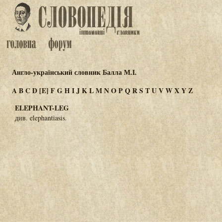
Англо-український словник Балла М.І.
A
B
C
D
[E]
F
G
H
I
J
K
L
M
N
O
P
Q
R
S
T
U
V
W
X
Y
Z
ELEPHANT-LEG
див. elephantiasis.