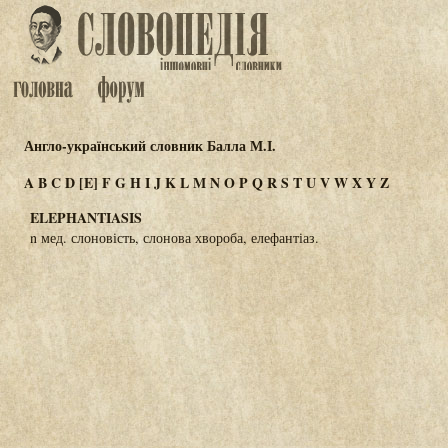
Англо-український словник Балла М.І.
A
B
C
D
[E]
F
G
H
I
J
K
L
M
N
O
P
Q
R
S
T
U
V
W
X
Y
Z
ELEPHANTIASIS
n мед. слоновість, слонова хвороба, елефантіаз.