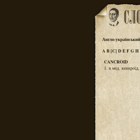
Англо-український
A
B
[C]
D
E
F
G
H
CANCROID
1. n мед. кенкроїд,