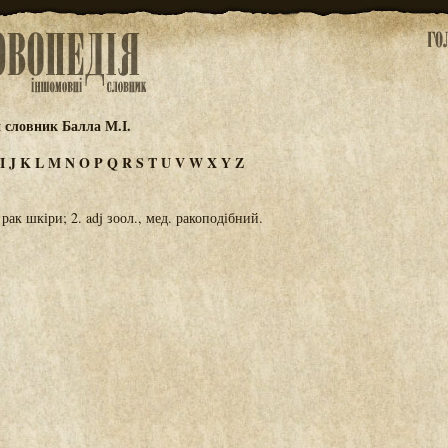
 словник Балла М.І.
I
J
K
L
M
N
O
P
Q
R
S
T
U
V
W
X
Y
Z
 рак шкіри; 2. adj зоол., мед. ракоподібний.