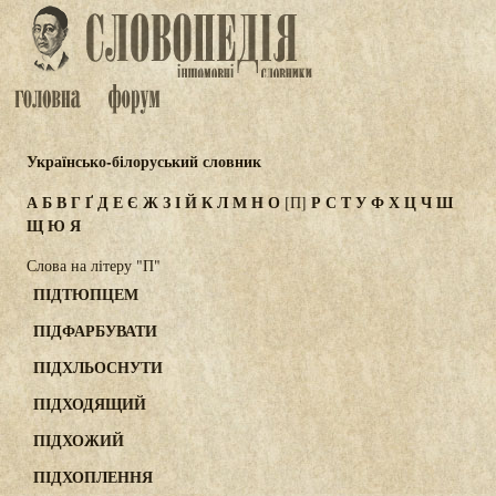
Українсько-білоруський словник
А
Б
В
Г
Ґ
Д
Е
Є
Ж
З
І
Й
К
Л
М
Н
О
Р
С
Т
У
Ф
Х
Ц
Ч
Ш
[П]
Щ
Ю
Я
Слова на літеру "П"
ПІДТЮПЦЕМ
ПІДФАРБУВАТИ
ПІДХЛЬОСНУТИ
ПІДХОДЯЩИЙ
ПІДХОЖИЙ
ПІДХОПЛЕННЯ