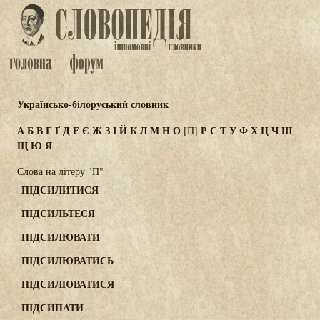
Українсько-білоруський словник
А
Б
В
Г
Ґ
Д
Е
Є
Ж
З
І
Й
К
Л
М
Н
О
Р
С
Т
У
Ф
Х
Ц
Ч
Ш
[П]
Щ
Ю
Я
Слова на літеру "П"
ПІДСИЛИТИСЯ
ПІДСИЛЬТЕСЯ
ПІДСИЛЮВАТИ
ПІДСИЛЮВАТИСЬ
ПІДСИЛЮВАТИСЯ
ПІДСИПАТИ