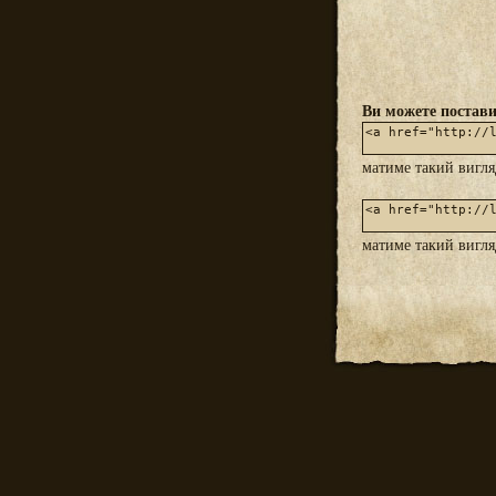
Ви можете постави
матиме такий вигл
матиме такий вигл