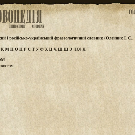
кий і російсько-український фразеологичний словник (Олейник І. С.,
И
К
М
Н
О
П
Р
С
Т
У
Ф
Х
Ц
Ч
Ш
Щ
Э
[Ю]
Я
ОМ
 хвостом