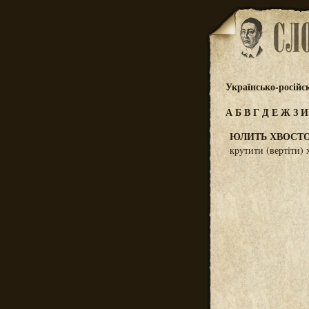
Українсько-російс
А
Б
В
Г
Д
Е
Ж
З
ЮЛИТЬ ХВОСТ
крутити (вертіти)