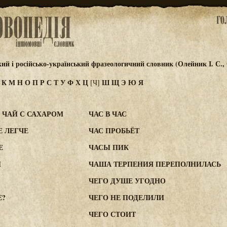
кий і російсько-український фразеологичний словник (Олейник І. С.,
И
К
М
Н
О
П
Р
С
Т
У
Ф
Х
Ц
Ш
Щ
Э
Ю
Я
[Ч]
, ЧАЙ С САХАРОМ
ЧАС В ЧАС
Е ЛЕГЧЕ
ЧАС ПРОБЬЁТ
Е
ЧАСЫ ПИК
И
ЧАША ТЕРПЕНИЯ ПЕРЕПОЛНИЛАСЬ
ЧЕГО ДУШЕ УГОДНО
Е?
ЧЕГО НЕ ПОДЕЛИЛИ
ЧЕГО СТОИТ