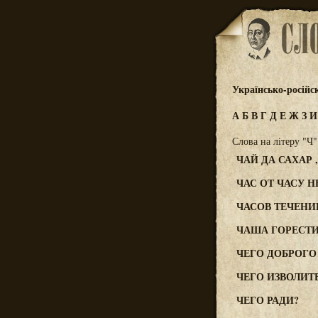
Українсько-російс
А
Б
В
Г
Д
Е
Ж
З
Слова на літеру "Ч"
ЧАЙ ДА САХАР 
ЧАС ОТ ЧАСУ Н
ЧАСОВ ТЕЧЕНИ
ЧАША ГОРЕСТ
ЧЕГО ДОБРОГО
ЧЕГО ИЗВОЛИТ
ЧЕГО РАДИ?