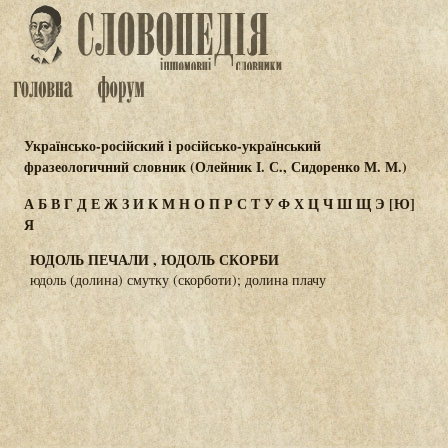
Українсько-російский і російсько-український
фразеологичний словник (Олейник І. С., Сидоренко М. М.)
А
Б
В
Г
Д
Е
Ж
З
И
К
М
Н
О
П
Р
С
Т
У
Ф
Х
Ц
Ч
Ш
Щ
Э
[Ю]
Я
ЮДОЛЬ ПЕЧАЛИ , ЮДОЛЬ СКОРБИ
юдоль (долина) смутку (скорботи); долина плачу