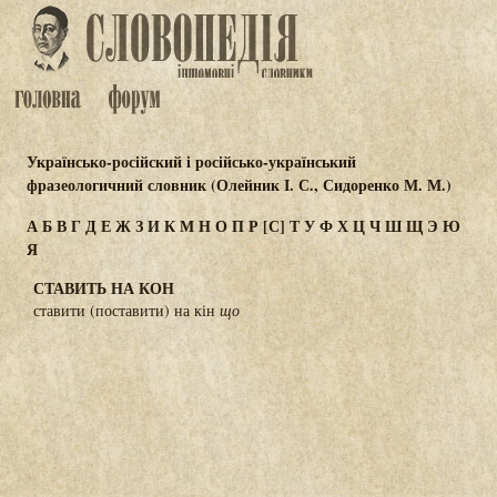
Українсько-російский і російсько-український
фразеологичний словник (Олейник І. С., Сидоренко М. М.)
А
Б
В
Г
Д
Е
Ж
З
И
К
М
Н
О
П
Р
[С]
Т
У
Ф
Х
Ц
Ч
Ш
Щ
Э
Ю
Я
СТАВИТЬ НА КОН
ставити (поставити) на кін
що