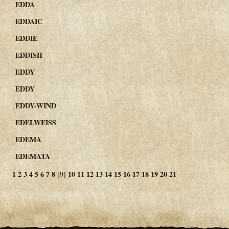
EDDA
EDDAIC
EDDIE
EDDISH
EDDY
EDDY
EDDY-WIND
EDELWEISS
EDEMA
EDEMATA
1
2
3
4
5
6
7
8
10
11
12
13
14
15
16
17
18
19
20
21
[9]