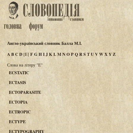
Англо-український словник Балла М.І.
A
B
C
D
F
G
H
I
J
K
L
M
N
O
P
Q
R
S
T
U
V
W
X
Y
Z
[E]
Слова на літеру "E"
ECSTATIC
ECTASIS
ECTOPARASITE
ECTOPIA
ECTROPIC
ECTYPE
ECTYPOGRAPHY