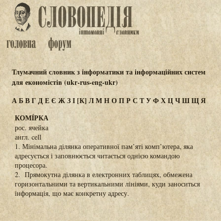
Тлумачний словник з інформатики та інформаційних систем
для економістів (ukr-rus-eng-ukr)
А
Б
В
Г
Д
Е
Є
Ж
З
І
[К]
Л
М
Н
О
П
Р
С
Т
У
Ф
Х
Ц
Ч
Ш
Щ
Я
КОМÍРКА
рос. ячейка
англ. cell
1. Мінімальна ділянка оперативної пам’яті комп’ютера, яка
адресується і заповнюється читається однією командою
процесора.
2. Прямокутна ділянка в електронних таблицях, обмежена
горизонтальними та вертикальними лініями, куди заноситься
інформація, що має конкретну адресу.