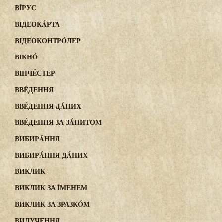
ВÍРУС
ВІДЕОКÁРТА
ВІДЕОКОНТРÓЛЕР
ВІКНÓ
ВІНЧÉСТЕР
ВВÉДЕННЯ
ВВÉДЕННЯ ДÁНИХ
ВВÉДЕННЯ ЗА ЗÁПИТОМ
ВИБИРÁННЯ
ВИБИРÁННЯ ДÁНИХ
ВИКЛИК
ВИКЛИК ЗА ÍМЕНЕМ
ВИКЛИК ЗА ЗРАЗКÓМ
ВИЛУЧЕННЯ