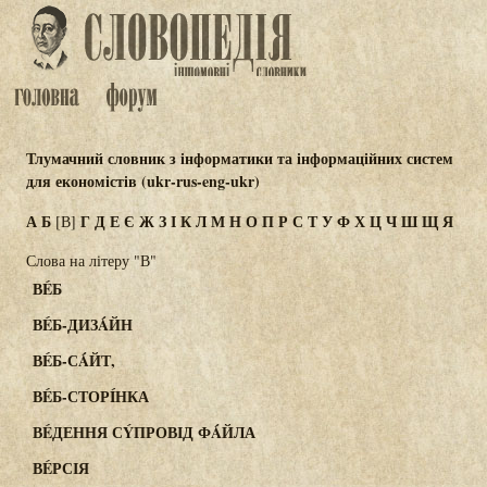
Тлумачний словник з інформатики та інформаційних систем
для економістів (ukr-rus-eng-ukr)
А
Б
Г
Д
Е
Є
Ж
З
І
К
Л
М
Н
О
П
Р
С
Т
У
Ф
Х
Ц
Ч
Ш
Щ
Я
[В]
Слова на літеру "В"
ВÉБ
ВÉБ-ДИЗÁЙН
ВÉБ-СÁЙТ,
ВÉБ-СТОРÍНКА
ВÉДЕННЯ СÝПРОВІД ФÁЙЛА
ВÉРСІЯ