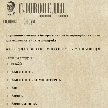
Тлумачний словник з інформатики та інформаційних систем
для економістів (ukr-rus-eng-ukr)
А
Б
В
Д
Е
Є
Ж
З
І
К
Л
М
Н
О
П
Р
С
Т
У
Ф
Х
Ц
Ч
Ш
Щ
Я
[Г]
Слова на літеру "Г"
ГІГАБÁЙТ
ГРÁМОТНІСТЬ
ГРÁМОТНІСТЬ КОМП’ЮТЕРНА
ГРÁФ
ГРÁФІКА
ГРÁФІКА ДІЛОВÁ