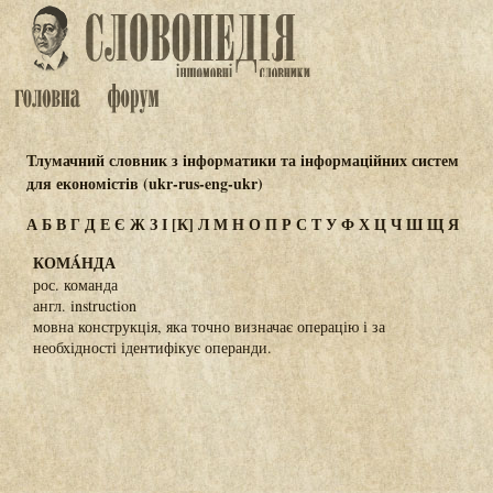
Тлумачний словник з інформатики та інформаційних систем
для економістів (ukr-rus-eng-ukr)
А
Б
В
Г
Д
Е
Є
Ж
З
І
[К]
Л
М
Н
О
П
Р
С
Т
У
Ф
Х
Ц
Ч
Ш
Щ
Я
КОМÁНДА
рос. команда
англ. instruction
мовна конструкція, яка точно визначає операцію і за
необхідності ідентифікує операнди.