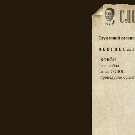
Тлумачний словник
А
Б
В
Г
Д
Е
Є
Ж
КОБÓЛ
рос. кобол
англ. COBOL
процедурно орієнт