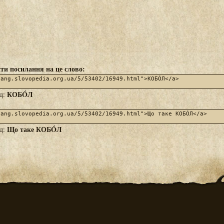
ти посилання на це слово:
КОБÓЛ
яд:
Що таке КОБÓЛ
яд: