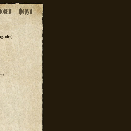
ng-ukr)
нь.