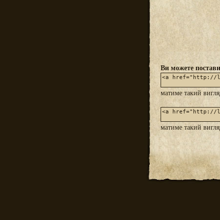
Ви можете постави
матиме такий вигл
матиме такий вигл