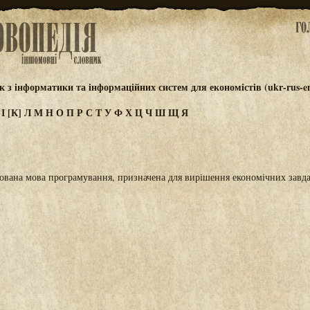
 з інформатики та інформаційних систем для економістів (ukr-rus-e
З
І
[К]
Л
М
Н
О
П
Р
С
Т
У
Ф
Х
Ц
Ч
Ш
Щ
Я
ована мова програмування, призначена для вирішення економічних завда