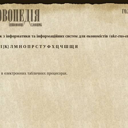
 з інформатики та інформаційних систем для економістів (ukr-rus-e
З
І
[К]
Л
М
Н
О
П
Р
С
Т
У
Ф
Х
Ц
Ч
Ш
Щ
Я
л в електронних табличних процесорах.