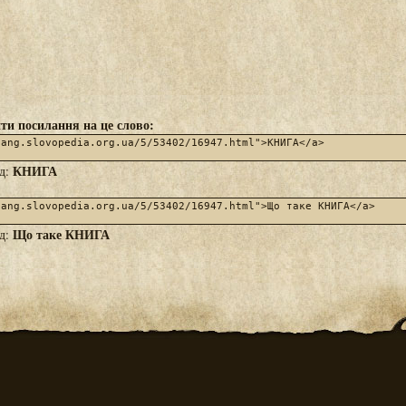
ти посилання на це слово:
КНИГА
яд:
Що таке КНИГА
яд: