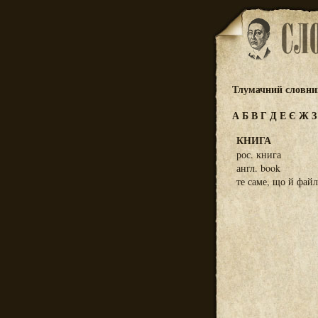
Тлумачний словник
А
Б
В
Г
Д
Е
Є
Ж
КНИГА
рос. книга
англ. book
те саме, що й фай