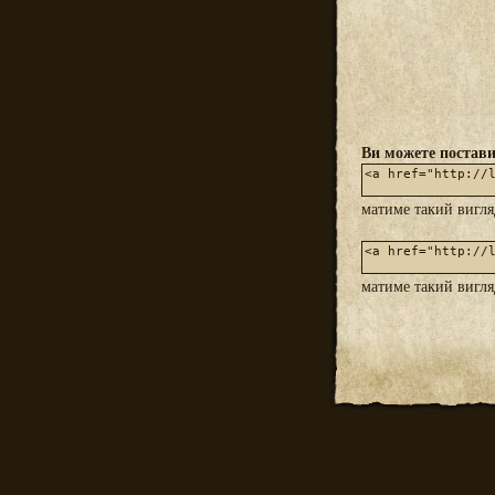
Ви можете постави
матиме такий вигл
матиме такий вигл