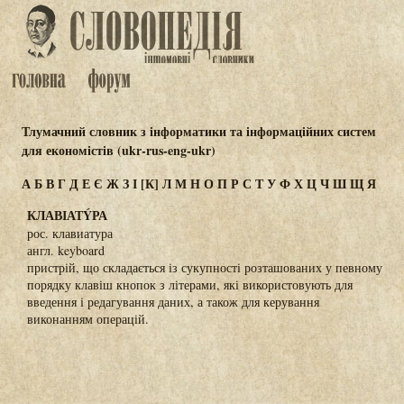
Тлумачний словник з інформатики та інформаційних систем
для економістів (ukr-rus-eng-ukr)
А
Б
В
Г
Д
Е
Є
Ж
З
І
[К]
Л
М
Н
О
П
Р
С
Т
У
Ф
Х
Ц
Ч
Ш
Щ
Я
КЛАВІАТÝРА
рос. клавиатура
англ. keyboard
пристрій, що складається із сукупності розташованих у певному
порядку клавіш кнопок з літерами, які використовують для
введення і редагування даних, а також для керування
виконанням операцій.