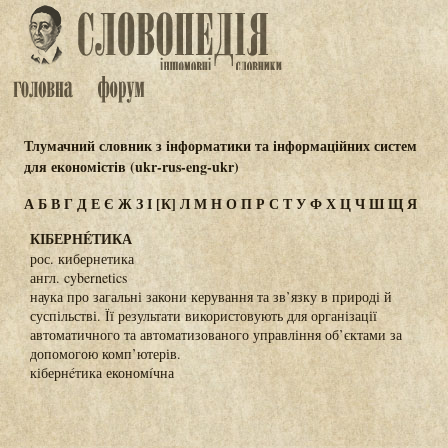
Тлумачний словник з інформатики та інформаційних систем
для економістів (ukr-rus-eng-ukr)
А
Б
В
Г
Д
Е
Є
Ж
З
І
[К]
Л
М
Н
О
П
Р
С
Т
У
Ф
Х
Ц
Ч
Ш
Щ
Я
КІБЕРНÉТИКА
рос. кибернетика
англ. cybernetics
наука про загальні закони керування та зв’язку в природі й
суспільстві. Її результати використовують для організації
автоматичного та автоматизованого управління об’єктами за
допомогою комп’ютерів.
кібернéтика економíчна