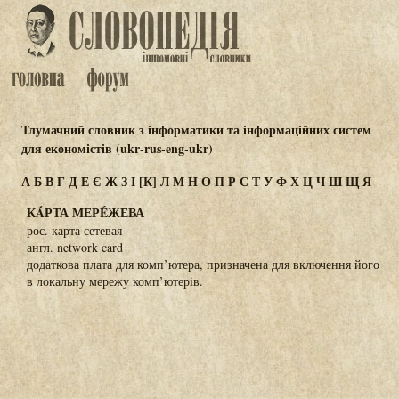
Тлумачний словник з інформатики та інформаційних систем
для економістів (ukr-rus-eng-ukr)
А
Б
В
Г
Д
Е
Є
Ж
З
І
[К]
Л
М
Н
О
П
Р
С
Т
У
Ф
Х
Ц
Ч
Ш
Щ
Я
КÁРТА МЕРÉЖЕВА
рос. карта сетевая
англ. network card
додаткова плата для комп’ютера, призначена для включення його
в локальну мережу комп’ютерів.