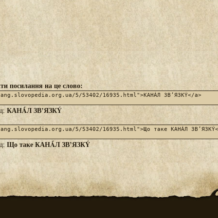
ти посилання на це слово:
КАНÁЛ ЗВ’ЯЗКÝ
яд:
Що таке КАНÁЛ ЗВ’ЯЗКÝ
яд: