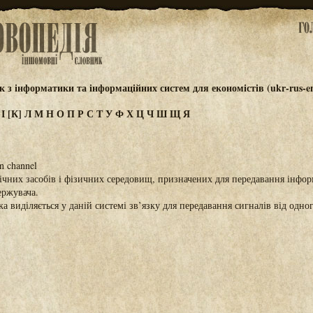
 з інформатики та інформаційних систем для економістів (ukr-rus-e
З
І
[К]
Л
М
Н
О
П
Р
С
Т
У
Ф
Х
Ц
Ч
Ш
Щ
Я
n channel
нічних засобів і фізичних середовищ, призначених для передавання інформ
ержувача.
ка виділяється у даній системі зв’язку для передавання сигналів від одно