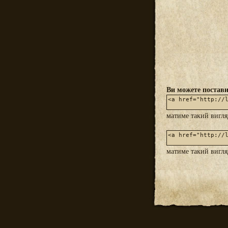
Ви можете постави
матиме такий вигл
матиме такий вигл