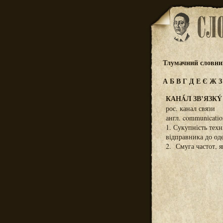
Тлумачний словник
А
Б
В
Г
Д
Е
Є
Ж
КАНÁЛ ЗВ’ЯЗКÝ
рос. канал связи
англ. communicatio
1. Сукупність тех
відправника до од
2. Смуга частот, я