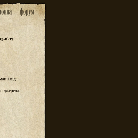
ng-ukr)
ації від
го джерела.