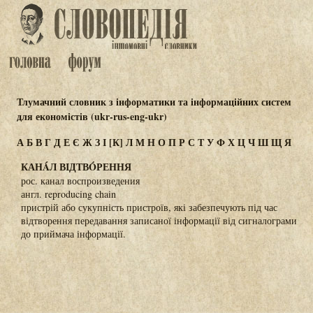
Тлумачний словник з інформатики та інформаційних систем
для економістів (ukr-rus-eng-ukr)
А
Б
В
Г
Д
Е
Є
Ж
З
І
[К]
Л
М
Н
О
П
Р
С
Т
У
Ф
Х
Ц
Ч
Ш
Щ
Я
КАНÁЛ ВІДТВÓРЕННЯ
рос. канал воспроизведения
англ. reproducing chain
пристрій або сукупність пристроїв, які забезпечують під час
відтворення передавання записаної інформації від сигналограми
до приймача інформації.