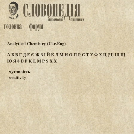
Analytical Chemistry (Ukr-Eng)
А
Б
В
Г
Д
Е
Є
Ж
З
І
Й
К
Л
М
Н
О
П
Р
С
Т
У
Ф
Х
Ц
[Ч]
Ш
Щ
Ю
Я
8
D
F
K
L
M
P
S
X
Χ
чутливість
sensitivity