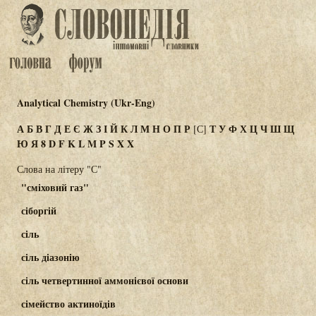
Analytical Chemistry (Ukr-Eng)
А
Б
В
Г
Д
Е
Є
Ж
З
І
Й
К
Л
М
Н
О
П
Р
Т
У
Ф
Х
Ц
Ч
Ш
Щ
[С]
Ю
Я
8
D
F
K
L
M
P
S
X
Χ
Слова на літеру "С"
"сміховий газ"
сіборгій
сіль
сіль діазонію
сіль четвертинної аммонієвої основи
сімейство актиноїдів