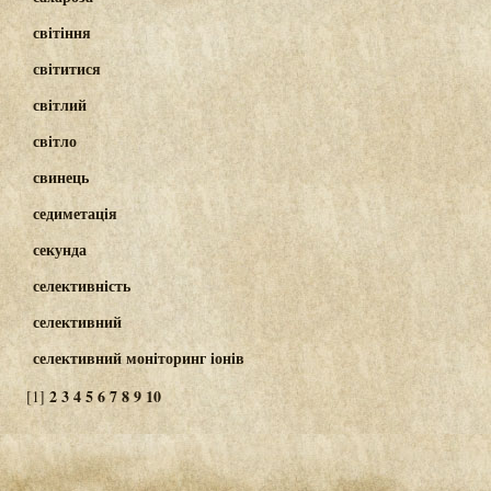
світіння
світитися
світлий
світло
свинець
седиметація
секунда
селективність
селективний
селективний моніторинг іонів
2
3
4
5
6
7
8
9
10
[1]