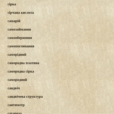
сірка
сірчана кислота
самарій
самозаймання
самообернення
самопоглинання
саморідний
самородна платина
самородна сірка
самородний
сандвіч
сандвічева структура
сантиметр
сахароза