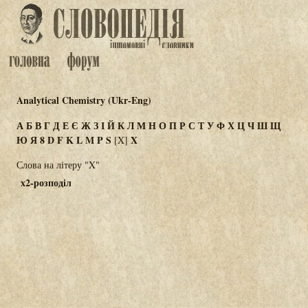
Analytical Chemistry (Ukr-Eng)
А
Б
В
Г
Д
Е
Є
Ж
З
І
Й
К
Л
М
Н
О
П
Р
С
Т
У
Ф
Х
Ц
Ч
Ш
Щ
Ю
Я
8
D
F
K
L
M
P
S
Χ
[X]
Слова на літеру "X"
x2-розподіл