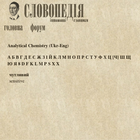
Analytical Chemistry (Ukr-Eng)
А
Б
В
Г
Д
Е
Є
Ж
З
І
Й
К
Л
М
Н
О
П
Р
С
Т
У
Ф
Х
Ц
[Ч]
Ш
Щ
Ю
Я
8
D
F
K
L
M
P
S
X
Χ
чутливий
sensitive