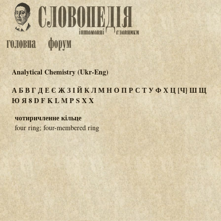
Analytical Chemistry (Ukr-Eng)
А
Б
В
Г
Д
Е
Є
Ж
З
І
Й
К
Л
М
Н
О
П
Р
С
Т
У
Ф
Х
Ц
[Ч]
Ш
Щ
Ю
Я
8
D
F
K
L
M
P
S
X
Χ
чотиричленне кільце
four ring; four-membered ring