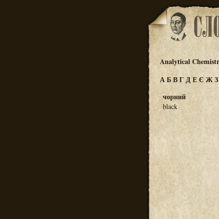
Analytical Chemist
А
Б
В
Г
Д
Е
Є
Ж
чорний
black