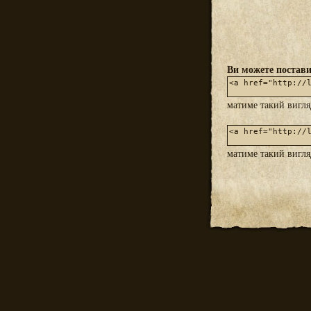
Ви можете постави
матиме такий вигл
матиме такий вигл