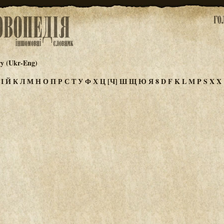
ry (Ukr-Eng)
З
І
Й
К
Л
М
Н
О
П
Р
С
Т
У
Ф
Х
Ц
[Ч]
Ш
Щ
Ю
Я
8
D
F
K
L
M
P
S
X
Χ