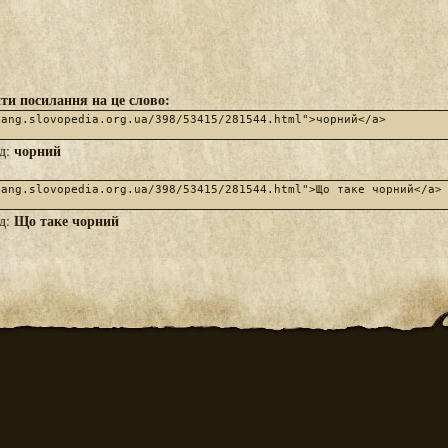
ти посилання на це слово:
чорний
яд:
Що таке чорний
яд: