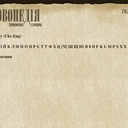
ry (Ukr-Eng)
З
І
Й
К
Л
М
Н
О
П
Р
С
Т
У
Ф
Х
Ц
[Ч]
Ш
Щ
Ю
Я
8
D
F
K
L
M
P
S
X
Χ
ювання