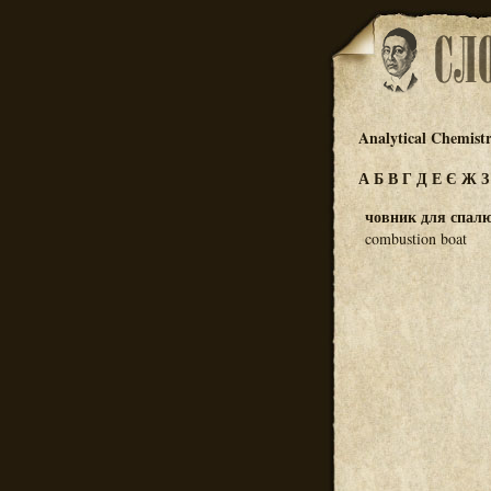
Analytical Chemist
А
Б
В
Г
Д
Е
Є
Ж
човник для спал
combustion boat