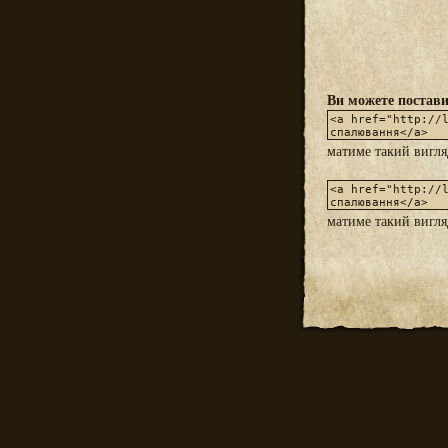
Ви можете постави
матиме такий вигл
матиме такий вигл