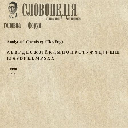
Analytical Chemistry (Ukr-Eng)
А
Б
В
Г
Д
Е
Є
Ж
З
І
Й
К
Л
М
Н
О
П
Р
С
Т
У
Ф
Х
Ц
[Ч]
Ш
Щ
Ю
Я
8
D
F
K
L
M
P
S
X
Χ
член
unit