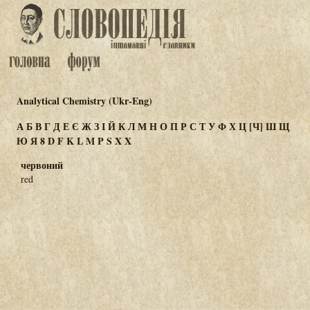
Analytical Chemistry (Ukr-Eng)
А
Б
В
Г
Д
Е
Є
Ж
З
І
Й
К
Л
М
Н
О
П
Р
С
Т
У
Ф
Х
Ц
[Ч]
Ш
Щ
Ю
Я
8
D
F
K
L
M
P
S
X
Χ
червоний
red