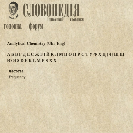
Analytical Chemistry (Ukr-Eng)
А
Б
В
Г
Д
Е
Є
Ж
З
І
Й
К
Л
М
Н
О
П
Р
С
Т
У
Ф
Х
Ц
[Ч]
Ш
Щ
Ю
Я
8
D
F
K
L
M
P
S
X
Χ
частота
frequency