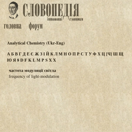
Analytical Chemistry (Ukr-Eng)
А
Б
В
Г
Д
Е
Є
Ж
З
І
Й
К
Л
М
Н
О
П
Р
С
Т
У
Ф
Х
Ц
[Ч]
Ш
Щ
Ю
Я
8
D
F
K
L
M
P
S
X
Χ
частота модуляції світла
frequency of light-modulation