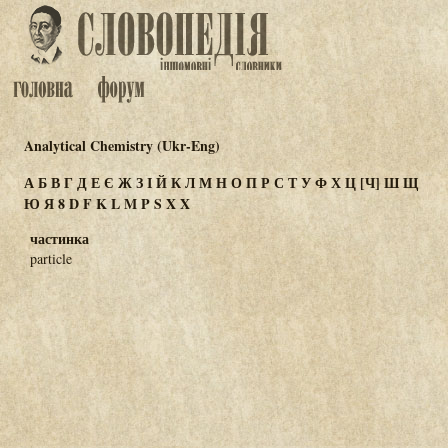
Analytical Chemistry (Ukr-Eng)
А
Б
В
Г
Д
Е
Є
Ж
З
І
Й
К
Л
М
Н
О
П
Р
С
Т
У
Ф
Х
Ц
[Ч]
Ш
Щ
Ю
Я
8
D
F
K
L
M
P
S
X
Χ
частинка
particle