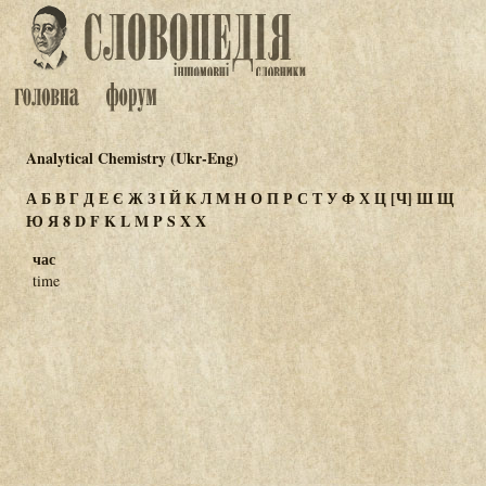
Analytical Chemistry (Ukr-Eng)
А
Б
В
Г
Д
Е
Є
Ж
З
І
Й
К
Л
М
Н
О
П
Р
С
Т
У
Ф
Х
Ц
[Ч]
Ш
Щ
Ю
Я
8
D
F
K
L
M
P
S
X
Χ
час
time