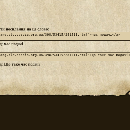
ти посилання на це слово:
час подачі
яд:
Що таке час подачі
яд: