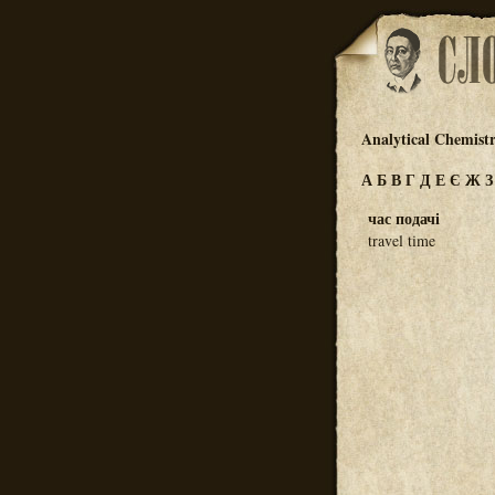
Analytical Chemist
А
Б
В
Г
Д
Е
Є
Ж
час подачі
travel time