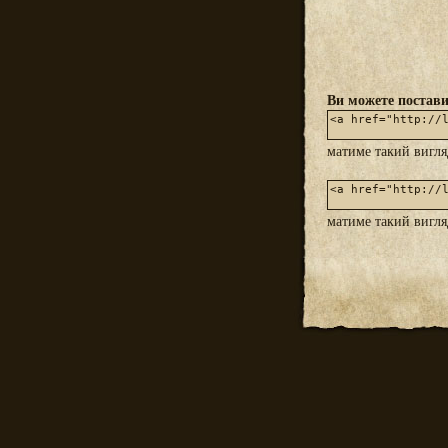
Ви можете постави
матиме такий вигл
матиме такий вигл