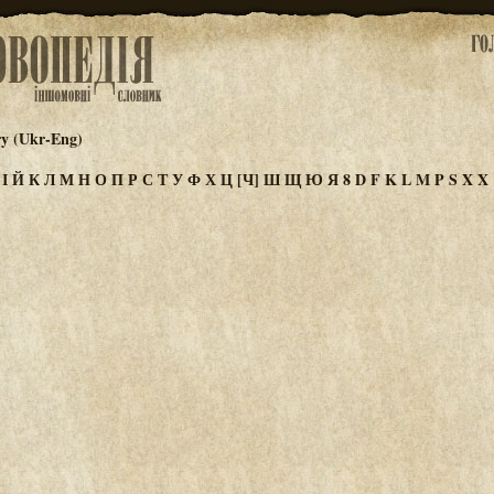
ry (Ukr-Eng)
З
І
Й
К
Л
М
Н
О
П
Р
С
Т
У
Ф
Х
Ц
[Ч]
Ш
Щ
Ю
Я
8
D
F
K
L
M
P
S
X
Χ