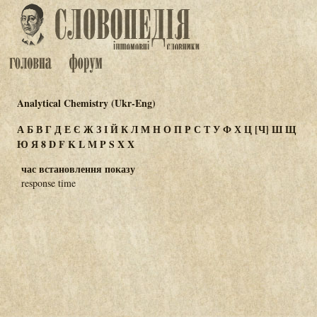
Analytical Chemistry (Ukr-Eng)
А
Б
В
Г
Д
Е
Є
Ж
З
І
Й
К
Л
М
Н
О
П
Р
С
Т
У
Ф
Х
Ц
[Ч]
Ш
Щ
Ю
Я
8
D
F
K
L
M
P
S
X
Χ
час встановлення показу
response time