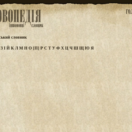
ський словник
Ж
З
І
Й
К
Л
М
Н
О
[П]
Р
С
Т
У
Ф
Х
Ц
Ч
Ш
Щ
Ю
Я