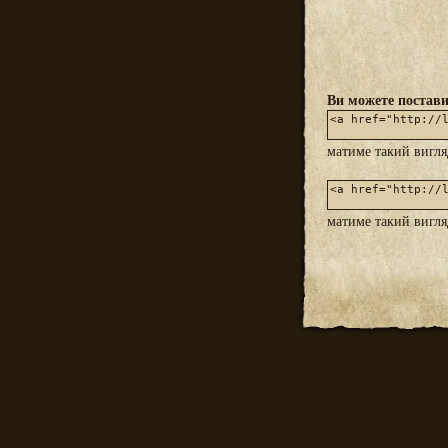
Ви можете постави
матиме такий вигл
матиме такий вигл