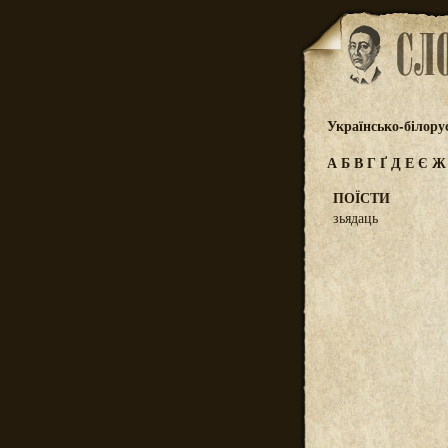
Українсько-білору
А
Б
В
Г
Ґ
Д
Е
Є
ПОЇСТИ
зьядаць