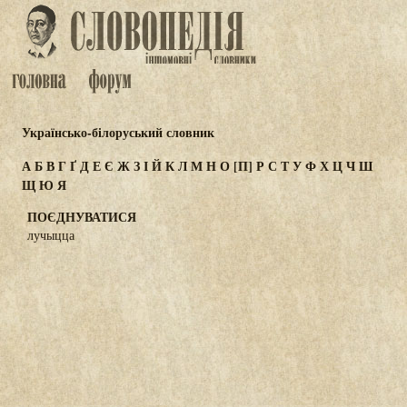
Українсько-білоруський словник
А
Б
В
Г
Ґ
Д
Е
Є
Ж
З
І
Й
К
Л
М
Н
О
[П]
Р
С
Т
У
Ф
Х
Ц
Ч
Ш
Щ
Ю
Я
ПОЄДНУВАТИСЯ
лучыцца