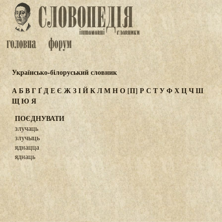
Українсько-білоруський словник
А
Б
В
Г
Ґ
Д
Е
Є
Ж
З
І
Й
К
Л
М
Н
О
[П]
Р
С
Т
У
Ф
Х
Ц
Ч
Ш
Щ
Ю
Я
ПОЄДНУВАТИ
злучаць
злучыць
яднацца
яднаць