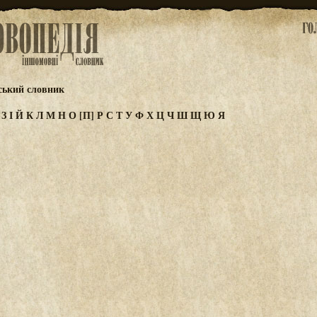
ський словник
Ж
З
І
Й
К
Л
М
Н
О
[П]
Р
С
Т
У
Ф
Х
Ц
Ч
Ш
Щ
Ю
Я