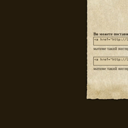
Ви можете постави
матиме такий вигл
матиме такий вигл