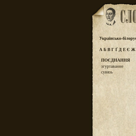
Українсько-білору
А
Б
В
Г
Ґ
Д
Е
Є
ПОЄДНАННЯ
згуртаванне
сувязь