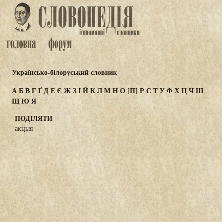
Українсько-білоруський словник
А
Б
В
Г
Ґ
Д
Е
Є
Ж
З
І
Й
К
Л
М
Н
О
[П]
Р
С
Т
У
Ф
Х
Ц
Ч
Ш
Щ
Ю
Я
ПОДІЛЯТИ
акцыя