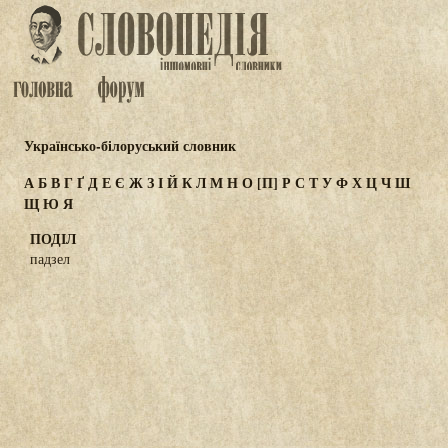
Українсько-білоруський словник
А
Б
В
Г
Ґ
Д
Е
Є
Ж
З
І
Й
К
Л
М
Н
О
[П]
Р
С
Т
У
Ф
Х
Ц
Ч
Ш
Щ
Ю
Я
ПОДІЛ
падзел