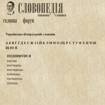
Українсько-білоруський словник
А
Б
В
Г
Ґ
Д
Е
Є
Ж
З
І
Й
К
Л
М
Н
О
[П]
Р
С
Т
У
Ф
Х
Ц
Ч
Ш
Щ
Ю
Я
ПОДИВИТИСЯ
выгляд
выглядаць
выглядваць
пабачыць
паглядзець
шукаць