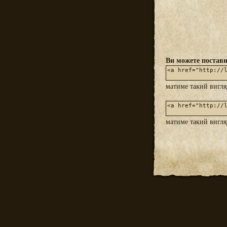
Ви можете постави
матиме такий вигл
матиме такий вигл