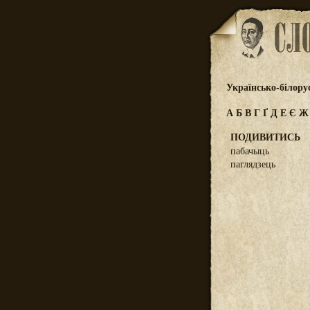
Українсько-білору
А
Б
В
Г
Ґ
Д
Е
Є
ПОДИВИТИСЬ
пабачыць
паглядзець