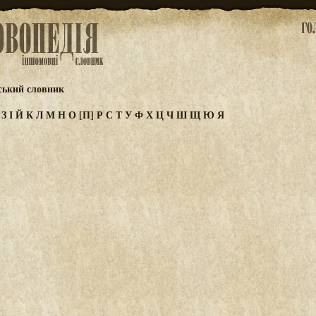
ський словник
Ж
З
І
Й
К
Л
М
Н
О
[П]
Р
С
Т
У
Ф
Х
Ц
Ч
Ш
Щ
Ю
Я