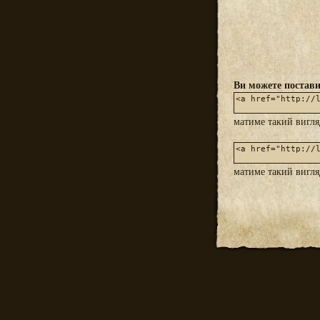
Ви можете постави
матиме такий вигл
матиме такий вигл