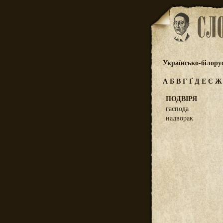
Українсько-білору
А
Б
В
Г
Ґ
Д
Е
Є
ПОДВІРЯ
гаспода
надворак