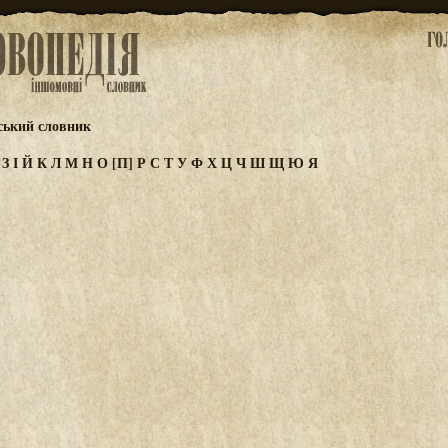
ський словник
Ж
З
І
Й
К
Л
М
Н
О
[П]
Р
С
Т
У
Ф
Х
Ц
Ч
Ш
Щ
Ю
Я