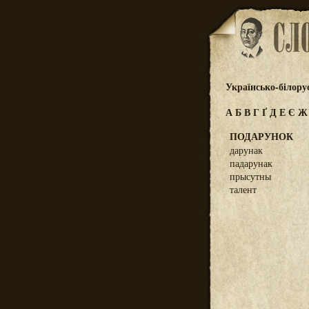
Українсько-білору
А
Б
В
Г
Ґ
Д
Е
Є
ПОДАРУНОК
дарунак
падарунак
прысутны
талент