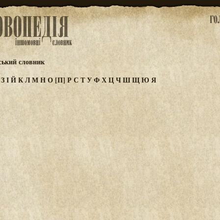
ський словник
Ж
З
І
Й
К
Л
М
Н
О
[П]
Р
С
Т
У
Ф
Х
Ц
Ч
Ш
Щ
Ю
Я