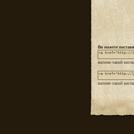
Ви можете постави
матиме такий вигл
матиме такий вигл