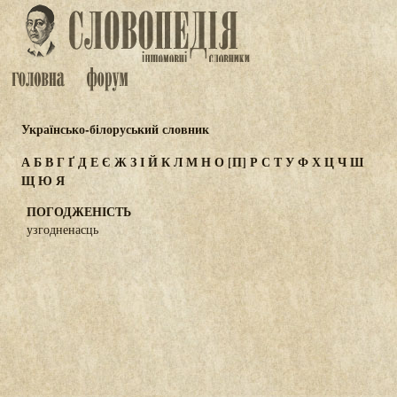
Українсько-білоруський словник
А
Б
В
Г
Ґ
Д
Е
Є
Ж
З
І
Й
К
Л
М
Н
О
[П]
Р
С
Т
У
Ф
Х
Ц
Ч
Ш
Щ
Ю
Я
ПОГОДЖЕНІСТЬ
узгодненасць