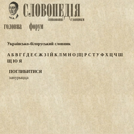
Українсько-білоруський словник
А
Б
В
Г
Ґ
Д
Е
Є
Ж
З
І
Й
К
Л
М
Н
О
[П]
Р
С
Т
У
Ф
Х
Ц
Ч
Ш
Щ
Ю
Я
ПОГЛИБИТИСЯ
занурыцца