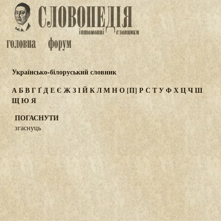
Українсько-білоруський словник
А
Б
В
Г
Ґ
Д
Е
Є
Ж
З
І
Й
К
Л
М
Н
О
[П]
Р
С
Т
У
Ф
Х
Ц
Ч
Ш
Щ
Ю
Я
ПОГАСНУТИ
згаснуць