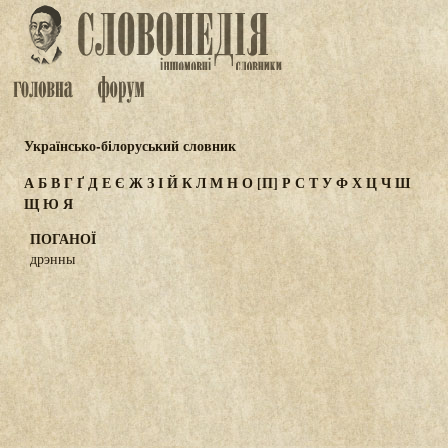
Українсько-білоруський словник
А
Б
В
Г
Ґ
Д
Е
Є
Ж
З
І
Й
К
Л
М
Н
О
[П]
Р
С
Т
У
Ф
Х
Ц
Ч
Ш
Щ
Ю
Я
ПОГАНОЇ
дрэнны